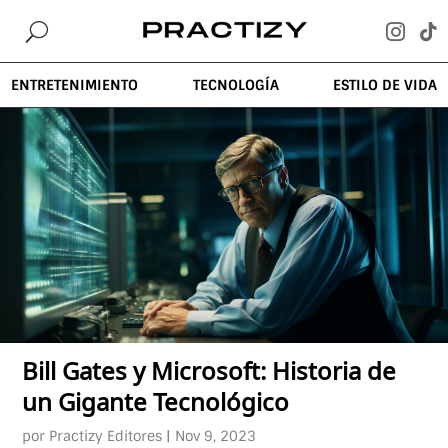
U


ENTRETENIMIENTO
TECNOLOGÍA
ESTILO DE VIDA
Bill Gates y Microsoft: Historia de
un Gigante Tecnológico
por
Practizy Editores
|
Nov 9, 2023